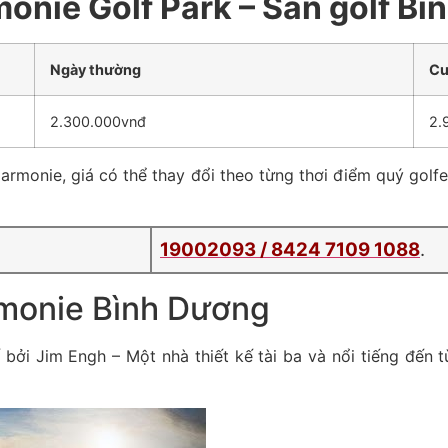
monie Golf Park – Sân golf B
Ngày thường
Cu
2.300.000vnđ
2.
armonie, giá có thể thay đổi theo từng thơi điểm quý golfer
19002093 /
8424 7109 1088
.
armonie Bình Dương
bởi Jim Engh – Một nhà thiết kế tài ba và nổi tiếng đến 