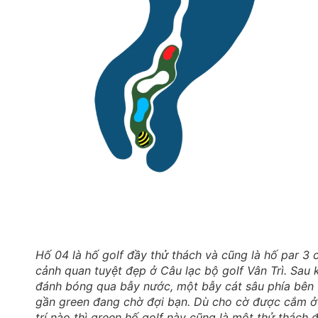
Hố 04 là hố golf đầy thử thách và cũng là hố par 3 
cảnh quan tuyệt đẹp ở Câu lạc bộ golf Vân Trì. Sau 
đánh bóng qua bẫy nước, một bẫy cát sâu phía bên 
gần green đang chờ đợi bạn. Dù cho cờ được cắm ở
trí nào thì green hố golf này cũng là một thử thách đ