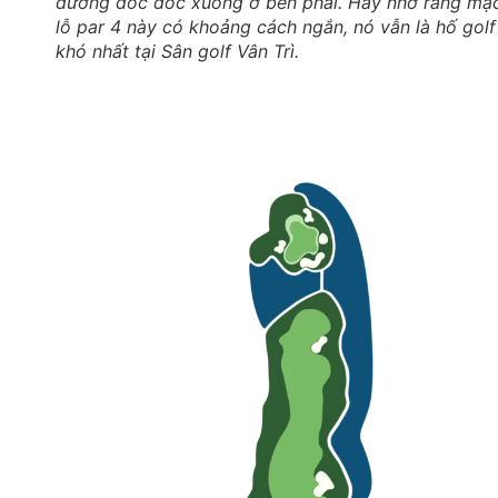
đường dốc dốc xuống ở bên phải. Hãy nhớ rằng mặ
lỗ par 4 này có khoảng cách ngắn, nó vẫn là hố golf
khó nhất tại Sân golf Vân Trì.