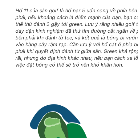
Hố 11 của sân golf là hố par 5 uốn cong về phía bên
phải, nếu khoảng cách là điểm mạnh của bạn, bạn c
thể thử đánh 2 gậy tới green. Lưu ý rằng nhiều golf 
dày dặn kinh nghiệm đã thử tìm đường cắt ngắn về 
bên phải khi đánh từ tee, và kết quả là bóng bị vướ
vào hàng cây rậm rạp. Cần lưu ý với hố cát ở phía b
phải khi quyết định đánh từ giữa sân. Green khá rộn
rãi, nhưng do địa hình khác nhau, nếu bạn cách xa lỗ
việc đặt bóng có thể sẽ trở nên khó khăn hơn.