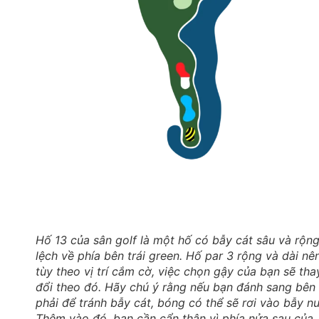
Hố 13 của sân golf là một hố có bẫy cát sâu và rộn
lệch về phía bên trái green. Hố par 3 rộng và dài nê
tùy theo vị trí cắm cờ, việc chọn gậy của bạn sẽ tha
đổi theo đó. Hãy chú ý rằng nếu bạn đánh sang bên
phải để tránh bẫy cát, bóng có thể sẽ rơi vào bẫy n
Thêm vào đó, bạn cần cẩn thận vì phía nửa sau của