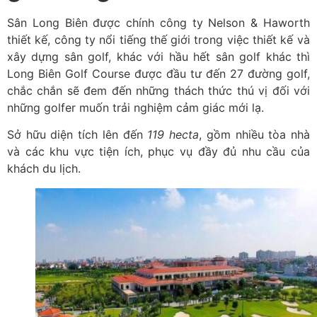
Sân Long Biên
được chính
công ty
Nelson & Haworth
thiết kế, công ty nổi tiếng thế giới trong việc thiết kế và
xây dựng sân golf, khác với hầu hết sân golf khác thì
Long Biên Golf Course được đầu tư đến
27 đường golf
,
chắc chắn sẽ đem đến những thách thức thú vị đối với
những golfer muốn trải nghiệm cảm giác mới lạ.
Sở hữu diện tích lên đến
119 hecta
, gồm nhiều tòa nhà
và các khu vực tiện ích, phục vụ đầy đủ nhu cầu của
khách du lịch.