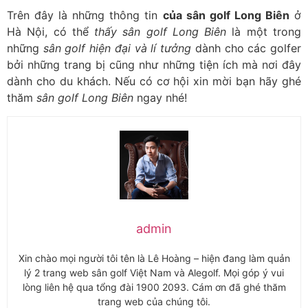
Trên đây là những thông tin
của sân golf Long Biên
ở
Hà Nội, có thể
thấy sân golf Long Biên
là một trong
những
sân golf hiện đại và lí tưởng
dành cho các golfer
bởi những trang bị cũng như những tiện ích mà nơi đây
dành cho du khách. Nếu có cơ hội xin mời bạn hãy ghé
thăm
sân golf Long Biên
ngay nhé!
admin
Xin chào mọi người tôi tên là Lê Hoàng – hiện đang làm quản
lý 2 trang web sân golf Việt Nam và Alegolf. Mọi góp ý vui
lòng liên hệ qua tổng đài 1900 2093. Cám ơn đã ghé thăm
trang web của chúng tôi.