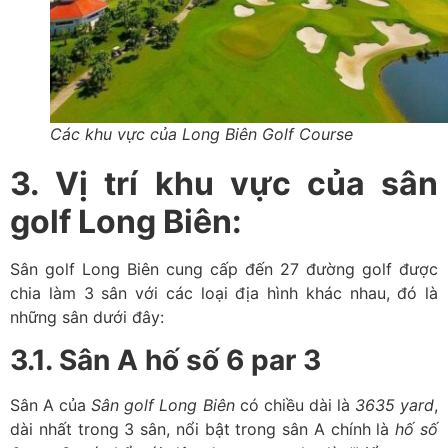
Các khu vực của Long Biên Golf Course
3. Vị trí khu vực của sân
golf Long Biên:
Sân golf Long Biên
cung cấp đến 27 đường golf được
chia làm 3 sân với các loại địa hình khác nhau, đó là
những sân dưới đây:
3.1. Sân A hố số 6 par 3
Sân A của
Sân golf Long Biên
có chiều dài là
3635 yard
,
dài nhất trong 3 sân, nổi bật trong sân A chính là
hố s
ố