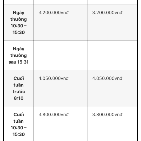
Ngày
3.200.000vnđ
3.200.000vnđ
thường
10:30 –
15:30
Ngày
thường
sau 15:31
Cuối
4.050.000vnđ
4.050.000vnđ
tuần
trước
8:10
Cuối
3.800.000vnđ
3.800.000vnđ
tuần
10:30 –
15:30