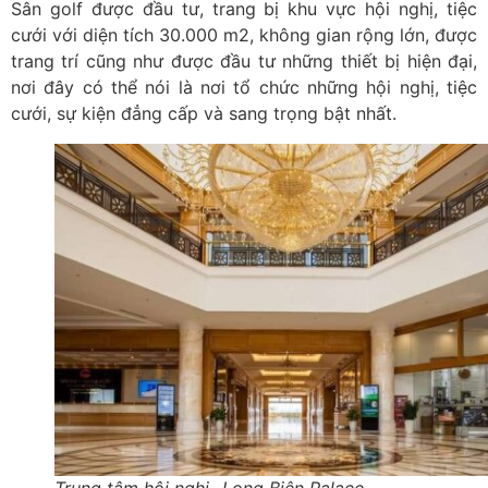
Sân golf được đầu tư, trang bị khu vực hội nghị, tiệc
cưới với
diện tích 30.000 m2
, không gian rộng lớn, được
trang trí cũng như được đầu tư những thiết bị hiện đại,
nơi đây có thể nói là nơi tổ chức những hội nghị, tiệc
cưới, sự kiện đẳng cấp và sang trọng bật nhất.