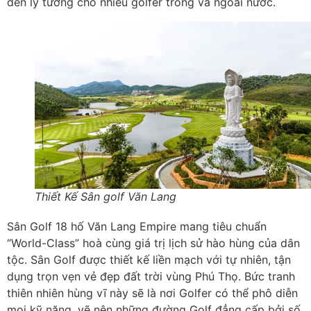
đến lý tưởng cho nhiều golfer trong và ngoài nước.
Thiết Kế Sân golf Văn Lang
Sân Golf 18 hố Văn Lang Empire mang tiêu chuẩn
“World-Class” hoà cùng giá trị lịch sử hào hùng của dân
tộc. Sân Golf được thiết kế liền mạch với tự nhiên, tận
dụng trọn vẹn vẻ đẹp đất trời vùng Phú Thọ. Bức tranh
thiên nhiên hùng vĩ này sẽ là nơi Golfer có thể phô diễn
mọi kỹ năng, vẽ nên những đường Golf đẳng cấp bởi số