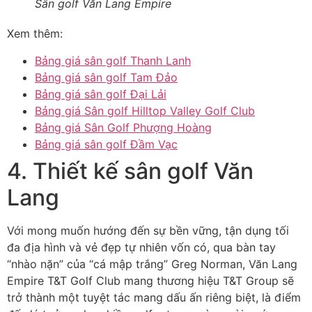
Sân golf Văn Lang Empire
Xem thêm:
Bảng giá sân golf Thanh Lanh
Bảng giá sân golf Tam Đảo
Bảng giá sân golf Đại Lải
Bảng giá Sân golf Hilltop Valley Golf Club
Bảng giá Sân Golf Phượng Hoàng
Bảng giá sân golf Đầm Vạc
4. Thiết kế sân golf Văn
Lang
Với mong muốn hướng đến sự bền vững, tận dụng tối
đa địa hình và vẻ đẹp tự nhiên vốn có, qua bàn tay
“nhào nặn” của “cá mập trắng” Greg Norman, Văn Lang
Empire T&T Golf Club mang thương hiệu T&T Group sẽ
trở thành một tuyệt tác mang dấu ấn riêng biệt, là điểm