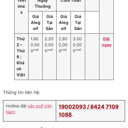
Teet
Ngày
Cuối Tuần
ime
Thường
s
Giá
Giá
Giá
Giá
Aleg
Tại
Aleg
Tại
olf
Sân
olf
Sân
Thứ
1.80
2.20
2.80
3.50
Đặt
2 –
0.00
0.00
0.00
0.00
ngay
vnđ
vnđ
vnđ
vnđ
Thứ
0
0
0
0
6 ;
Khá
ch
Việt
Thông tin liên hệ:
Hotline đặt
sân golf Việt
19002093 /
8424 7109
Nam
:
1088
.