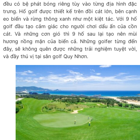
đều có bệ phát bóng riêng tùy vào từng địa hình đặc
trưng. Hố golf được thiết kế trên đồi cát lớn, bên cạnh
eo biển và rừng thông xanh như một kiệt tác. Với 9 hố
golf đầu tạo cảm giác cho người chơi dấu ấn của cồn
cát. Và những cơn gió thì 9 hố sau lại tạo nên mùi
hương nồng mặn của biển cả. Những golfer từng đến
đây, sẽ không quên được những trải nghiệm tuyệt vời,
và đầy thú vị tại sân golf Quy Nhơn.