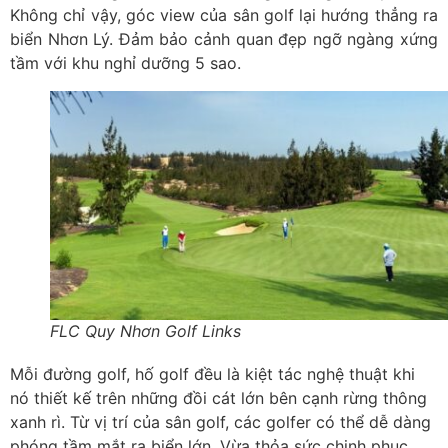
Không chỉ vậy, góc view của sân golf lại hướng thẳng ra
biển Nhơn Lý. Đảm bảo cảnh quan đẹp ngỡ ngàng xứng
tầm với khu nghỉ dưỡng 5 sao.
FLC Quy Nhơn Golf Links
Mỗi đường golf, hố golf đều là kiệt tác nghệ thuật khi
nó thiết kế trên những đồi cát lớn bên cạnh rừng thông
xanh rì. Từ vị trí của sân golf, các golfer có thể dễ dàng
phóng tầm mắt ra biển lớn. Vừa thỏa sức chinh phục