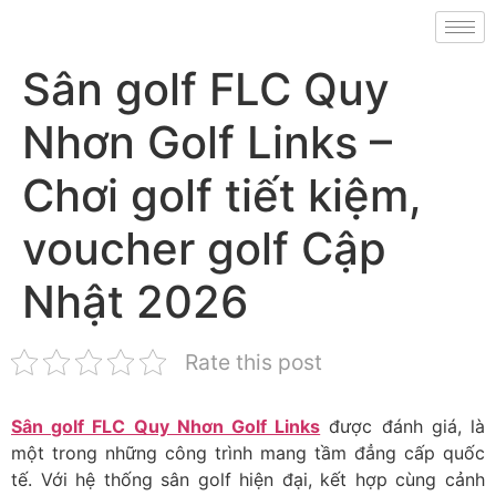
Sân golf FLC Quy
Nhơn Golf Links –
Chơi golf tiết kiệm,
voucher golf Cập
Nhật 2026
Rate this post
Sân golf FLC Quy Nhơn Golf Links
được đánh giá, là
một trong những công trình mang tầm đẳng cấp quốc
tế. Với hệ thống sân golf hiện đại, kết hợp cùng cảnh