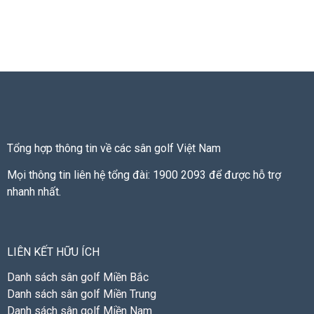
Tổng hợp thông tin về các sân golf Việt Nam
Mọi thông tin liên hệ tổng đài: 1900 2093 để được hỗ trợ
nhanh nhất.
LIÊN KẾT HỮU ÍCH
Danh sách sân golf Miền Bắc
Danh sách sân golf Miền Trung
Danh sách sân golf Miền Nam