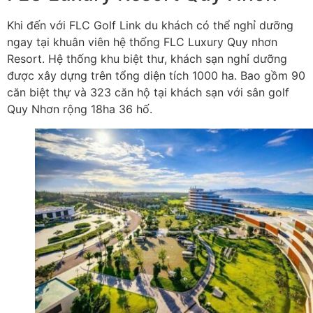
Khi đến với FLC Golf Link du khách có thể nghỉ dưỡng
ngay tại khuân viên hệ thống FLC Luxury Quy nhơn
Resort. Hệ thống khu biệt thư, khách sạn nghỉ dưỡng
được xây dựng trên tổng diện tích 1000 ha. Bao gồm 90
căn biệt thự và 323 căn hộ tại khách sạn với sân golf
Quy Nhơn rộng 18ha 36 hố.