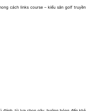
hong cách links course – kiểu sân golf truyền
 cú đánh, từ lựa chọn gậy, hướng bóng đến khả