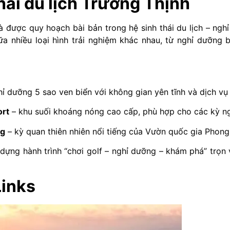
hái du lịch Trường Thịnh
à được quy hoạch bài bản trong hệ sinh thái du lịch – ng
iữa nhiều loại hình trải nghiệm khác nhau, từ nghỉ dưỡn
ỉ dưỡng 5 sao ven biển với không gian yên tĩnh và dịch vụ
ort
– khu suối khoáng nóng cao cấp, phù hợp cho các kỳ ng
ng
– kỳ quan thiên nhiên nổi tiếng của Vườn quốc gia Phon
dựng hành trình “chơi golf – nghỉ dưỡng – khám phá” trọn 
Links