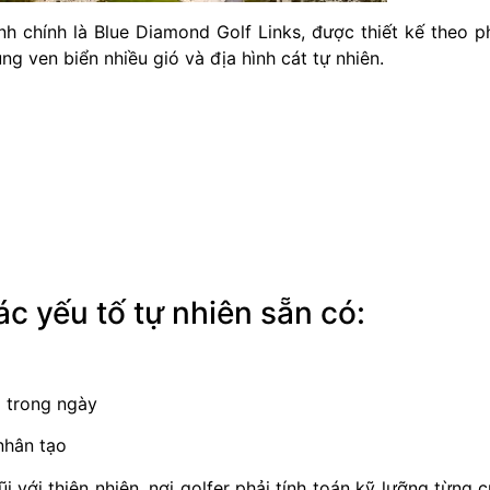
nh chính là
Blue Diamond Golf Links
, được thiết kế theo p
ùng ven biển nhiều gió và địa hình cát tự nhiên.
ác yếu tố tự nhiên sẵn có:
m trong ngày
nhân tạo
 với thiên nhiên, nơi golfer phải tính toán kỹ lưỡng từng