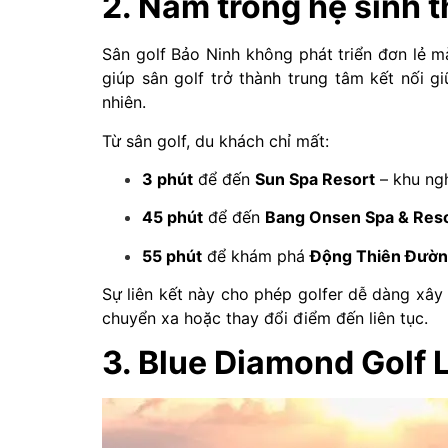
2. Nằm trong hệ sinh t
Sân golf Bảo Ninh không phát triển đơn lẻ m
giúp sân golf trở thành trung tâm kết nối g
nhiên.
Từ sân golf, du khách chỉ mất:
3 phút
để đến
Sun Spa Resort
– khu ngh
45 phút
để đến
Bang Onsen Spa & Res
55 phút
để khám phá
Động Thiên Đườ
Sự liên kết này cho phép golfer dễ dàng xây 
chuyển xa hoặc thay đổi điểm đến liên tục.
3. Blue Diamond Golf 