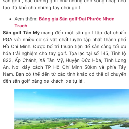
sân golf , các đường golf như những con sóng nhấp nhô
tạo độ khó cho những tay chơi golf.
Xem thêm:
Bảng giá Sân golf Đại Phước Nhơn
Trạch
Sân golf Tân Mỹ
mang đến một sân golf tập đạt chuẩn
PGA với nhiều cơ sở vật chất luyện tập nhất thành phố
Hồ Chí Minh. Được bố trí thuận tiện để sẵn sàng tối ưu
hóa trải nghiệm cho tay golf.
Tọa lạc tại số 145, Tỉnh lộ
822, Ấp Chánh, Xã Tân Mỹ, Huyện Đức Hòa, Tỉnh Long
An. Nơi đây cách TP Hồ Chí Minh 50km về phía Tây
Nam. Bạn có thể đến từ các tỉnh khác có thể di chuyển
đến sân golf bằng xe khách, xe tự lái.