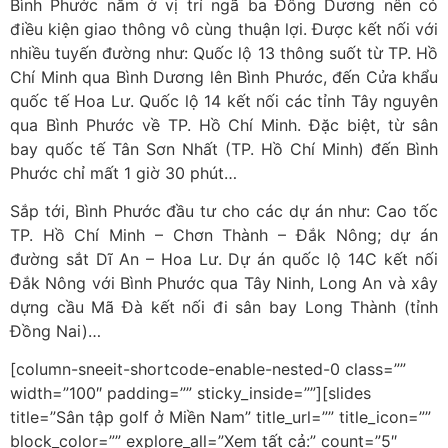
Bình Phước nằm ở vị trí ngã ba Đông Dương nên có
điều kiện giao thông vô cùng thuận lợi. Được kết nối với
nhiều tuyến đường như: Quốc lộ 13 thông suốt từ TP. Hồ
Chí Minh qua Bình Dương lên Bình Phước, đến Cửa khẩu
quốc tế Hoa Lư. Quốc lộ 14 kết nối các tỉnh Tây nguyên
qua Bình Phước về TP. Hồ Chí Minh. Đặc biệt, từ sân
bay quốc tế Tân Sơn Nhất (TP. Hồ Chí Minh) đến Bình
Phước chỉ mất 1 giờ 30 phút…
Sắp tới, Bình Phước đầu tư cho các dự án như: Cao tốc
TP. Hồ Chí Minh – Chơn Thành – Đắk Nông; dự án
đường sắt Dĩ An – Hoa Lư. Dự án quốc lộ 14C kết nối
Đắk Nông với Bình Phước qua Tây Ninh, Long An và xây
dựng cầu Mã Đà kết nối đi sân bay Long Thành (tỉnh
Đồng Nai)…
[column-sneeit-shortcode-enable-nested-0 class=””
width=”100″ padding=”” sticky_inside=””][slides
title=”Sân tập golf ở Miền Nam” title_url=”” title_icon=””
block_color=”” explore_all=”Xem tất cả:” count=”5″