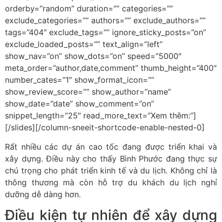
orderby=”random” duration=”” categories=””
exclude_categories=”” authors=”” exclude_authors=””
tags=”404″ exclude_tags=”” ignore_sticky_posts=”on”
exclude_loaded_posts=”” text_align=”left”
show_nav=”on” show_dots=”on” speed=”5000″
meta_order=”author,date,comment” thumb_height=”400″
number_cates=”1″ show_format_icon=””
show_review_score=”” show_author=”name”
show_date=”date” show_comment=”on”
snippet_length=”25″ read_more_text=”Xem thêm:”]
[/slides][/column-sneeit-shortcode-enable-nested-0]
Rất nhiều các dự án cao tốc đang được triển khai và
xây dựng. Điều này cho thấy Bình Phước đang thực sự
chú trọng cho phát triển kinh tế và du lịch. Không chỉ là
thông thương mà còn hỗ trợ du khách du lịch nghỉ
dưỡng dễ dàng hơn.
Điều kiện tự nhiên để xây dựng