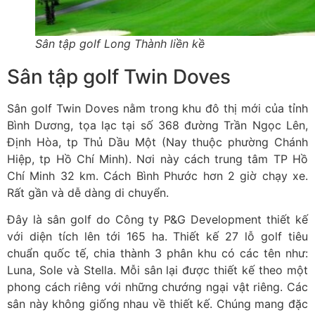
Sân tập golf Long Thành liền kề
Sân tập golf Twin Doves
Sân golf Twin Doves nằm trong khu đô thị mới của tỉnh
Bình Dương, tọa lạc tại số 368 đường Trần Ngọc Lên,
Định Hòa, tp Thủ Dầu Một (Nay thuộc phường Chánh
Hiệp, tp Hồ Chí Minh). Nơi này cách trung tâm TP Hồ
Chí Minh 32 km. Cách Bình Phước hơn 2 giờ chạy xe.
Rất gần và dễ dàng di chuyển.
Đây là sân golf do Công ty P&G Development thiết kế
với diện tích lên tới 165 ha. Thiết kế 27 lỗ golf tiêu
chuẩn quốc tế, chia thành 3 phân khu có các tên như:
Luna, Sole và Stella. Mỗi sân lại được thiết kế theo một
phong cách riêng với những chướng ngại vật riêng. Các
sân này không giống nhau về thiết kế. Chúng mang đặc